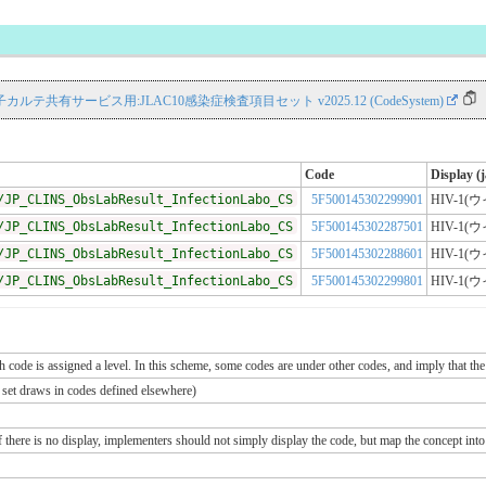
NS 電子カルテ共有サービス用:JLAC10感染症検査項目セット v2025.12 (CodeSystem)
Code
Display (j
/JP_CLINS_ObsLabResult_InfectionLabo_CS
5F500145302299901
HIV-1
/JP_CLINS_ObsLabResult_InfectionLabo_CS
5F500145302287501
HIV-1
/JP_CLINS_ObsLabResult_InfectionLabo_CS
5F500145302288601
HIV-1
/JP_CLINS_ObsLabResult_InfectionLabo_CS
5F500145302299801
HIV-1
ch code is assigned a level. In this scheme, some codes are under other codes, and imply that the
e set draws in codes defined elsewhere)
If there is no display, implementers should not simply display the code, but map the concept into 