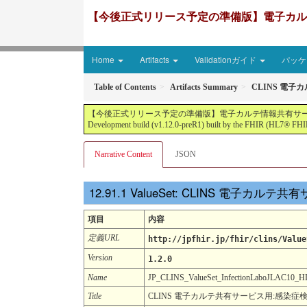
【今後正式リリース予定の準備版】電子カルテ情報共有サ
Home
Artifacts
Validationガイド
パッケー
Table of Contents
Artifacts Summary
CLINS 電子
【今後正式リリース予定の準備版】電子カルテ情報共有サービス2文書５情報+患者サマリ
Development build (v1.12.0-preR1) built by the FHIR (HL7® FHIR
Narrative Content
JSON
ValueSet: CLINS 電子カル
項目
内容
定義URL
http://jpfhir.jp/fhir/clins/Value
Version
1.2.0
Name
JP_CLINS_ValueSet_InfectionLaboJLAC10
Title
CLINS 電子カルテ共有サービス用:感染症検査