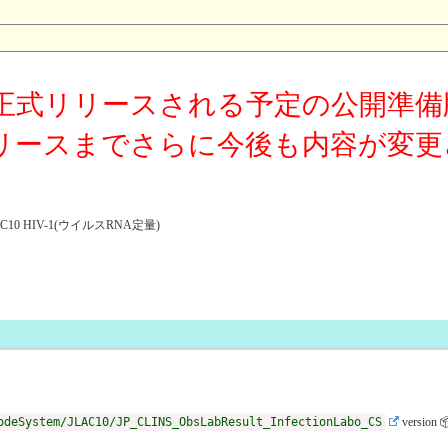
正式リリースされる予定の公開準備
リースまでさらに今後も内容が変更
0 HIV-1(ウイルスRNA定量)
odeSystem/JLAC10/JP_CLINS_ObsLabResult_InfectionLabo_CS
version 