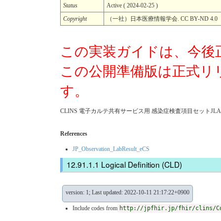
Status
Active ( 2024-02-25 )
Copyright
（一社）日本医療情報学会. CC BY-ND 4.0
この実装ガイドは、今後
この公開準備版は正式リ
す。
CLINS 電子カルテ共有サービス用 感染症検査項目セットJLAC1
References
JP_Observation_LabResult_eCS
Logical Definition (CLD)
version: 1; Last updated: 2022-10-11 21:17:22+0900
Include codes from
http://jpfhir.jp/fhir/clins/C