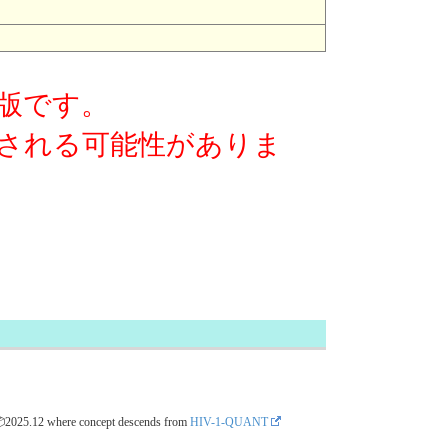
版です。
される可能性がありま
📦2025.12
where concept descends from
HIV-1-QUANT