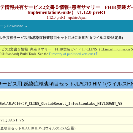
ービス2文書５情報+患者サマリー FHIR実装ガイド JP-CLINS（C
ImplementationGuide） v1.12.0-preR1
1.12.0-preR1 - update Japan
ジDownload
カルテ共有サービス用:感染症検査項目セットJLAC10 HIV-1(ウイルスRNA定量)
ー FHIR実装ガイド JP-CLINS（CLinical Information Sharing Implemen
® Standard) Build Tools. See the
Directory of published versions
テ共有サービス用:感染症検査項目セットJLAC10 HIV-1(ウイルスR
Set/JLAC10/JP_CLINS_ObsLabResult_InfectionLabo_HIV1QUANT_VS
_HIV1QUANT_VS
項目セットJLAC10 HIV-1(ウイルスRNA定量)