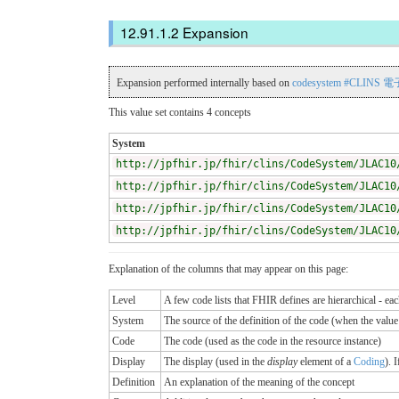
Expansion
Expansion performed internally based on
codesystem #CLI
This value set contains 4 concepts
System
http://jpfhir.jp/fhir/clins/CodeSystem/JLAC10
http://jpfhir.jp/fhir/clins/CodeSystem/JLAC10
http://jpfhir.jp/fhir/clins/CodeSystem/JLAC10
http://jpfhir.jp/fhir/clins/CodeSystem/JLAC10
Explanation of the columns that may appear on this page:
Level
A few code lists that FHIR defines are hierarchical - ea
System
The source of the definition of the code (when the valu
Code
The code (used as the code in the resource instance)
Display
The display (used in the
display
element of a
Coding
). 
Definition
An explanation of the meaning of the concept