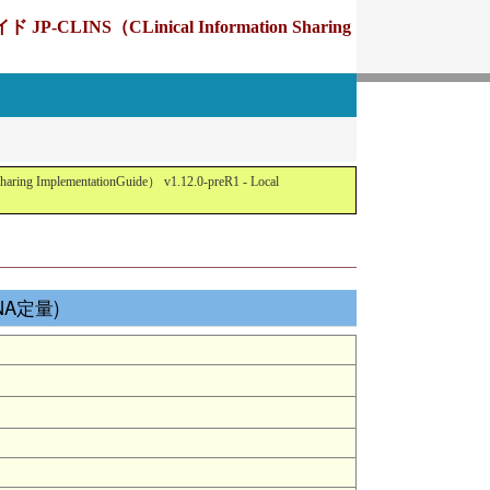
Linical Information Sharing
tationGuide） v1.12.0-preR1 - Local
NA定量)