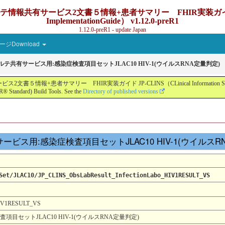
ービス2文書５情報+患者サマリー FHIR実装ガイド JP-CLINS（C
ImplementationGuide） v1.12.0-preR1
1.12.0-preR1 - update Japan
ジDownload
カルテ共有サービス用:感染症検査項目セットJLAC10 HIV-1(ウイルスRNA定量判定)
ー FHIR実装ガイド JP-CLINS（CLinical Information Sharing Implemen
® Standard) Build Tools. See the
Directory of published versions
テ共有サービス用:感染症検査項目セットJLAC10 HIV-1(ウイルス
Set/JLAC10/JP_CLINS_ObsLabResult_InfectionLabo_HIV1RESULT_VS
_HIV1RESULT_VS
項目セットJLAC10 HIV-1(ウイルスRNA定量判定)