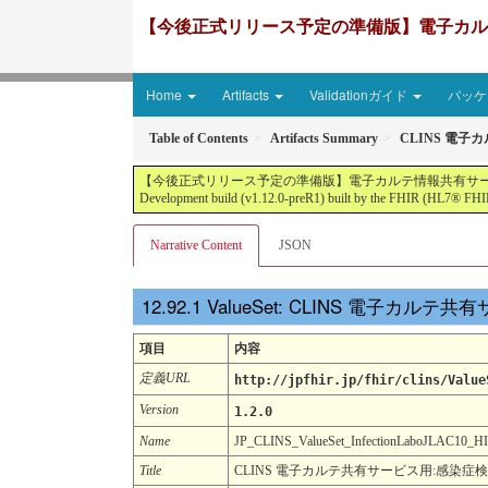
【今後正式リリース予定の準備版】電子カルテ情報共有サ
Home
Artifacts
Validationガイド
パッケー
Table of Contents
Artifacts Summary
CLINS 電子
【今後正式リリース予定の準備版】電子カルテ情報共有サービス2文書５情報+患者サマリ
Development build (v1.12.0-preR1) built by the FHIR (HL7® FHIR
Narrative Content
JSON
ValueSet: CLINS 電子カル
項目
内容
定義URL
http://jpfhir.jp/fhir/clins/Value
Version
1.2.0
Name
JP_CLINS_ValueSet_InfectionLaboJLAC10
Title
CLINS 電子カルテ共有サービス用:感染症検査