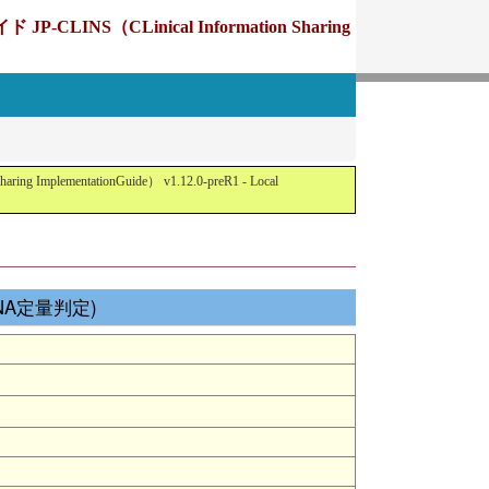
Linical Information Sharing
tationGuide） v1.12.0-preR1 - Local
RNA定量判定)