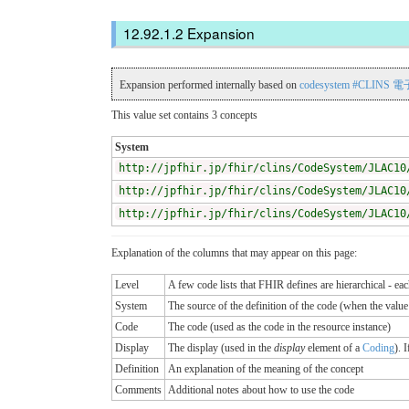
Expansion
Expansion performed internally based on
codesystem #CLI
This value set contains 3 concepts
System
http://jpfhir.jp/fhir/clins/CodeSystem/JLAC10
http://jpfhir.jp/fhir/clins/CodeSystem/JLAC10
http://jpfhir.jp/fhir/clins/CodeSystem/JLAC10
Explanation of the columns that may appear on this page:
Level
A few code lists that FHIR defines are hierarchical - ea
System
The source of the definition of the code (when the valu
Code
The code (used as the code in the resource instance)
Display
The display (used in the
display
element of a
Coding
). 
Definition
An explanation of the meaning of the concept
Comments
Additional notes about how to use the code