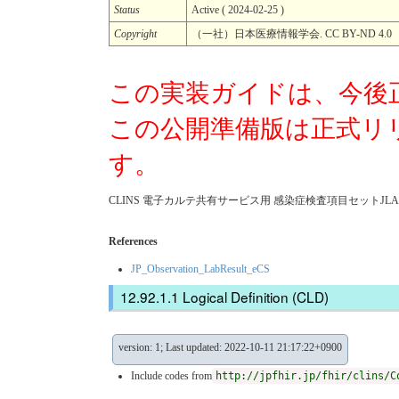
Status
Active ( 2024-02-25 )
Copyright
（一社）日本医療情報学会. CC BY-ND 4.0
この実装ガイドは、今後
この公開準備版は正式リ
す。
CLINS 電子カルテ共有サービス用 感染症検査項目セットJLAC1
References
JP_Observation_LabResult_eCS
Logical Definition (CLD)
version: 1; Last updated: 2022-10-11 21:17:22+0900
Include codes from
http://jpfhir.jp/fhir/clins/C