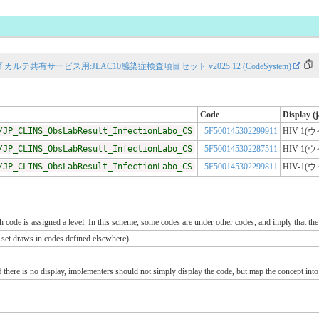
NS 電子カルテ共有サービス用:JLAC10感染症検査項目セット v2025.12 (CodeSystem)
Code
Display (j
/JP_CLINS_ObsLabResult_InfectionLabo_CS
5F500145302299911
HIV-1
/JP_CLINS_ObsLabResult_InfectionLabo_CS
5F500145302287511
HIV-1
/JP_CLINS_ObsLabResult_InfectionLabo_CS
5F500145302299811
HIV-1
ch code is assigned a level. In this scheme, some codes are under other codes, and imply that the
e set draws in codes defined elsewhere)
If there is no display, implementers should not simply display the code, but map the concept into 