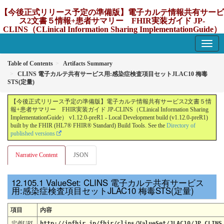
【今後正式リリース予定の準備版】電子カルテ情報共有サービ
ス2文書５情報+患者サマリー FHIR実装ガイド JP-
CLINS（CLinical Information Sharing ImplementationGuide）
v1.12.0-preR1
1.12.0-preR1 - update Japan
Table of Contents
Artifacts Summary
CLINS 電子カルテ共有サービス用:感染症検査項目セットJLAC10 梅毒
STS(定量)
【今後正式リリース予定の準備版】電子カルテ情報共有サービス2文書５情
報+患者サマリー FHIR実装ガイド JP-CLINS（CLinical Information Sharing
ImplementationGuide） v1.12.0-preR1 - Local Development build (v1.12.0-preR1)
built by the FHIR (HL7® FHIR® Standard) Build Tools. See the
Directory of
published versions
Narrative Content
JSON
ValueSet: CLINS 電子カルテ共有サービス
用:感染症検査項目セットJLAC10 梅毒STS(定量)
項目
内容
定義URL
http://jpfhir.jp/fhir/clins/ValueSet/JLAC10/JP_CLINS