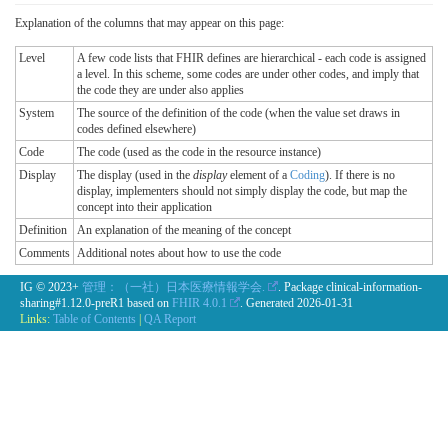
Explanation of the columns that may appear on this page:
Level
A few code lists that FHIR defines are hierarchical - each code is assigned
a level. In this scheme, some codes are under other codes, and imply that
the code they are under also applies
System
The source of the definition of the code (when the value set draws in
codes defined elsewhere)
Code
The code (used as the code in the resource instance)
Display
The display (used in the
display
element of a
Coding
). If there is no
display, implementers should not simply display the code, but map the
concept into their application
Definition
An explanation of the meaning of the concept
Comments
Additional notes about how to use the code
IG © 2023+
管理：（一社）日本医療情報学会.
. Package clinical-information-
sharing#1.12.0-preR1 based on
FHIR 4.0.1
. Generated
2026-01-31
Links:
Table of Contents
|
QA Report