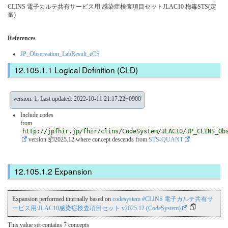
CLINS 電子カルテ共有サービス用 感染症検査項目セットJLAC10 梅毒STS(定
量)
References
JP_Observation_LabResult_eCS
Logical Definition (CLD)
version: 1; Last updated: 2022-10-11 21:17:22+0900
Include codes
from
http://jpfhir.jp/fhir/clins/CodeSystem/JLAC10/JP_CLINS_Ob
version 📦2025.12
where concept descends from
STS-QUANT
Expansion
Expansion performed internally based on
codesystem #CLINS 電子カルテ共有サ
ービス用:JLAC10感染症検査項目セット v2025.12 (CodeSystem)
This value set contains 7 concepts