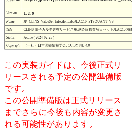
Version
1.2.0
Name
JP_CLINS_ValueSet_InfectionLaboJLAC10_STSQUANT_VS
Title
CLINS 電子カルテ共有サービス用:感染症検査項目セットJLAC10 梅毒
Status
Active ( 2024-02-25 )
Copyright
（一社）日本医療情報学会. CC BY-ND 4.0
この実装ガイドは、今後正式リ
リースされる予定の公開準備版
です。
この公開準備版は正式リリース
までさらに今後も内容が変更さ
れる可能性があります。