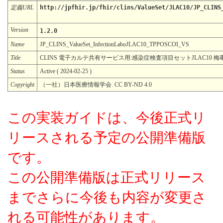
定義URL
http://jpfhir.jp/fhir/clins/ValueSet/JLAC10/JP_CLINS
Version
1.2.0
Name
JP_CLINS_ValueSet_InfectionLaboJLAC10_TPPOSCOI_VS
Title
CLINS 電子カルテ共有サービス用:感染症検査項目セットJLAC10 梅
Status
Active ( 2024-02-25 )
Copyright
（一社）日本医療情報学会. CC BY-ND 4.0
この実装ガイドは、今後正式リ
リースされる予定の公開準備版
です。
この公開準備版は正式リリース
までさらに今後も内容が変更さ
れる可能性があります。