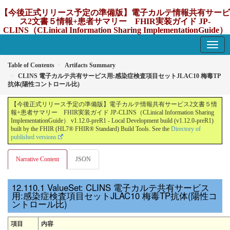
【今後正式リリース予定の準備版】電子カルテ情報共有サービ
ス2文書５情報+患者サマリー FHIR実装ガイド JP-
CLINS（CLinical Information Sharing ImplementationGuide）
v1.12.0-preR1
1.12.0-preR1 - update Japan
Table of Contents
Artifacts Summary
CLINS 電子カルテ共有サービス用:感染症検査項目セットJLAC10 梅毒TP
抗体(陽性コントロール比)
【今後正式リリース予定の準備版】電子カルテ情報共有サービス2文書５情
報+患者サマリー FHIR実装ガイド JP-CLINS（CLinical Information Sharing
ImplementationGuide） v1.12.0-preR1 - Local Development build (v1.12.0-preR1)
built by the FHIR (HL7® FHIR® Standard) Build Tools. See the
Directory of
published versions
Narrative Content
JSON
ValueSet: CLINS 電子カルテ共有サービス
用:感染症検査項目セットJLAC10 梅毒TP抗体(陽性コ
ントロール比)
項目
内容