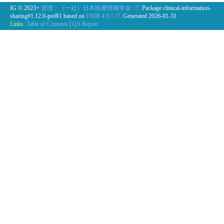
IG © 2023+
管理：（一社）日本医療情報学会.
. Package clinical-information-
sharing#1.12.0-preR1 based on
FHIR 4.0.1
. Generated
2026-01-31
Links:
Table of Contents
|
QA Report