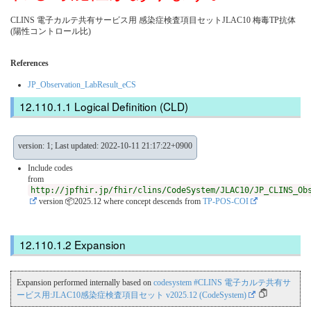
CLINS 電子カルテ共有サービス用 感染症検査項目セットJLAC10 梅毒TP抗体
(陽性コントロール比)
References
JP_Observation_LabResult_eCS
Logical Definition (CLD)
version: 1; Last updated: 2022-10-11 21:17:22+0900
Include codes
from
http://jpfhir.jp/fhir/clins/CodeSystem/JLAC10/JP_CLINS_Ob
version 📦2025.12
where concept descends from
TP-POS-COI
Expansion
Expansion performed internally based on
codesystem #CLINS 電子カルテ共有サ
ービス用:JLAC10感染症検査項目セット v2025.12 (CodeSystem)