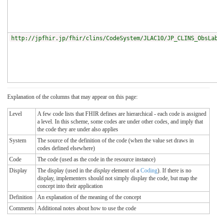
http://jpfhir.jp/fhir/clins/CodeSystem/JLAC10/JP_CLINS_ObsLa
Explanation of the columns that may appear on this page:
Level
A few code lists that FHIR defines are hierarchical - each code is assigned
a level. In this scheme, some codes are under other codes, and imply that
the code they are under also applies
System
The source of the definition of the code (when the value set draws in
codes defined elsewhere)
Code
The code (used as the code in the resource instance)
Display
The display (used in the
display
element of a
Coding
). If there is no
display, implementers should not simply display the code, but map the
concept into their application
Definition
An explanation of the meaning of the concept
Comments
Additional notes about how to use the code