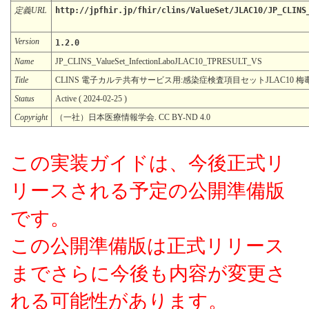
定義URL
http://jpfhir.jp/fhir/clins/ValueSet/JLAC10/JP_CLINS
Version
1.2.0
Name
JP_CLINS_ValueSet_InfectionLaboJLAC10_TPRESULT_VS
Title
CLINS 電子カルテ共有サービス用:感染症検査項目セットJLAC10 梅毒
Status
Active ( 2024-02-25 )
Copyright
（一社）日本医療情報学会. CC BY-ND 4.0
この実装ガイドは、今後正式リ
リースされる予定の公開準備版
です。
この公開準備版は正式リリース
までさらに今後も内容が変更さ
れる可能性があります。