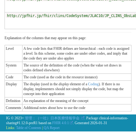
http://jpfhir.jp/fhir/clins/CodeSystem/JLAC10/JP_CLINS_ObsLa
Explanation of the columns that may appear on this page:
Level
A few code lists that FHIR defines are hierarchical - each code is assigned
a level. In this scheme, some codes are under other codes, and imply that
the code they are under also applies
System
The source of the definition of the code (when the value set draws in
codes defined elsewhere)
Code
The code (used as the code in the resource instance)
Display
The display (used in the
display
element of a
Coding
). If there is no
display, implementers should not simply display the code, but map the
concept into their application
Definition
An explanation of the meaning of the concept
Comments
Additional notes about how to use the code
IG © 2023+
管理：（一社）日本医療情報学会.
. Package clinical-information-
sharing#1.12.0-preR1 based on
FHIR 4.0.1
. Generated
2026-01-31
Links:
Table of Contents
|
QA Report