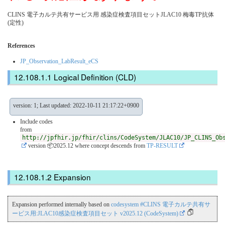
CLINS 電子カルテ共有サービス用 感染症検査項目セットJLAC10 梅毒TP抗体
(定性)
References
JP_Observation_LabResult_eCS
Logical Definition (CLD)
version: 1; Last updated: 2022-10-11 21:17:22+0900
Include codes
from
http://jpfhir.jp/fhir/clins/CodeSystem/JLAC10/JP_CLINS_Ob
version 📦2025.12
where concept descends from
TP-RESULT
Expansion
Expansion performed internally based on
codesystem #CLINS 電子カルテ共有サ
ービス用:JLAC10感染症検査項目セット v2025.12 (CodeSystem)