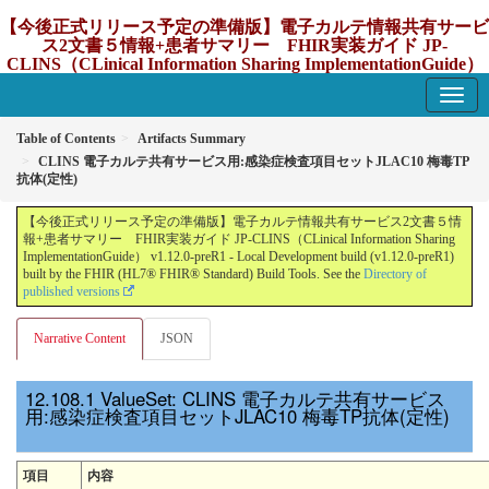
【今後正式リリース予定の準備版】電子カルテ情報共有サービ
ス2文書５情報+患者サマリー FHIR実装ガイド JP-
CLINS（CLinical Information Sharing ImplementationGuide）
v1.12.0-preR1
1.12.0-preR1 - update Japan
Table of Contents
Artifacts Summary
CLINS 電子カルテ共有サービス用:感染症検査項目セットJLAC10 梅毒TP
抗体(定性)
【今後正式リリース予定の準備版】電子カルテ情報共有サービス2文書５情
報+患者サマリー FHIR実装ガイド JP-CLINS（CLinical Information Sharing
ImplementationGuide） v1.12.0-preR1 - Local Development build (v1.12.0-preR1)
built by the FHIR (HL7® FHIR® Standard) Build Tools. See the
Directory of
published versions
Narrative Content
JSON
ValueSet: CLINS 電子カルテ共有サービス
用:感染症検査項目セットJLAC10 梅毒TP抗体(定性)
項目
内容