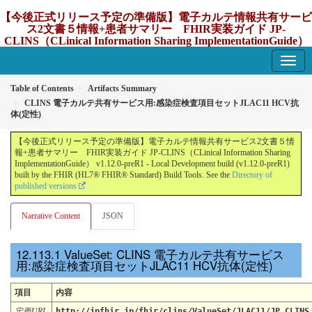
【今後正式リリース予定の準備版】電子カルテ情報共有サービ
ス2文書５情報+患者サマリー FHIR実装ガイド JP-
CLINS（CLinical Information Sharing ImplementationGuide）
v1.12.0-preR1
1.12.0-preR1 - update Japan
Table of Contents
Artifacts Summary
CLINS 電子カルテ共有サービス用:感染症検査項目セットJLAC11 HCV抗
体(定性)
【今後正式リリース予定の準備版】電子カルテ情報共有サービス2文書５情
報+患者サマリー FHIR実装ガイド JP-CLINS（CLinical Information Sharing
ImplementationGuide） v1.12.0-preR1 - Local Development build (v1.12.0-preR1)
built by the FHIR (HL7® FHIR® Standard) Build Tools. See the
Directory of
published versions
Narrative Content
JSON
ValueSet: CLINS 電子カルテ共有サービス
用:感染症検査項目セットJLAC11 HCV抗体(定性)
項目
内容
定義URL
http://jpfhir.jp/fhir/clins/ValueSet/JLAC11/JP_CLINS