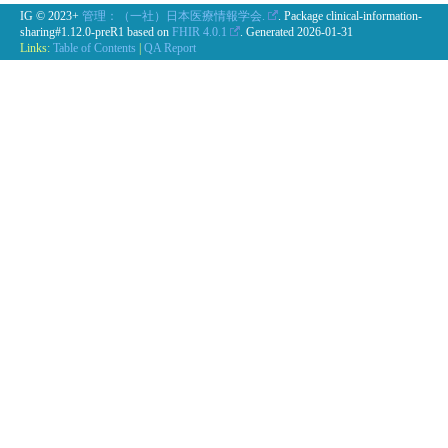
IG © 2023+
管理：（一社）日本医療情報学会.
. Package clinical-information-
sharing#1.12.0-preR1 based on
FHIR 4.0.1
. Generated
2026-01-31
Links:
Table of Contents
|
QA Report