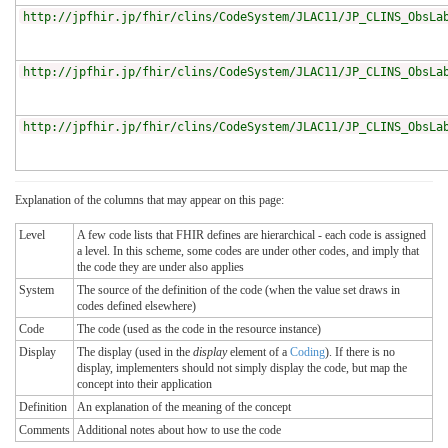
http://jpfhir.jp/fhir/clins/CodeSystem/JLAC11/JP_CLINS_ObsLa
http://jpfhir.jp/fhir/clins/CodeSystem/JLAC11/JP_CLINS_ObsLa
http://jpfhir.jp/fhir/clins/CodeSystem/JLAC11/JP_CLINS_ObsLa
Explanation of the columns that may appear on this page:
Level
A few code lists that FHIR defines are hierarchical - each code is assigned
a level. In this scheme, some codes are under other codes, and imply that
the code they are under also applies
System
The source of the definition of the code (when the value set draws in
codes defined elsewhere)
Code
The code (used as the code in the resource instance)
Display
The display (used in the
display
element of a
Coding
). If there is no
display, implementers should not simply display the code, but map the
concept into their application
Definition
An explanation of the meaning of the concept
Comments
Additional notes about how to use the code