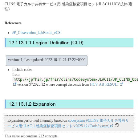
CLINS 電子カルテ共有サービス用 感染症検査項目セットJLAC11 HCV抗体(定
性)
References
JP_Observation_LabResult_eCS
Logical Definition (CLD)
version: 1; Last updated: 2022-10-11 21:17:22+0900
Include codes
from
http://jpfhir.jp/fhir/clins/CodeSystem/JLAC11/JP_CLINS_Ob
version 📦2025.12
where concept descends from
HCV-AB-RESULT
Expansion
Expansion performed internally based on
codesystem #CLINS 電子カルテ共有サ
ービス用:JLAC11感染症検査項目セット v2025.12 (CodeSystem)
This value set contains 222 concepts