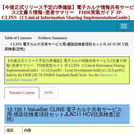
【今後正式リリース予定の準備版】電子カルテ情報共有サービ
ス2文書５情報+患者サマリー FHIR実装ガイド JP-
CLINS（CLinical Information Sharing ImplementationGuide）
v1.12.0-preR1
1.12.0-preR1 - update Japan
Table of Contents
Artifacts Summary
CLINS 電子カルテ共有サービス用:感染症検査項目セットJLAC11 HCV抗
原検査(定性)
【今後正式リリース予定の準備版】電子カルテ情報共有サービス2文書５情
報+患者サマリー FHIR実装ガイド JP-CLINS（CLinical Information Sharing
ImplementationGuide） v1.12.0-preR1 - Local Development build (v1.12.0-preR1)
built by the FHIR (HL7® FHIR® Standard) Build Tools. See the
Directory of
published versions
Narrative Content
JSON
ValueSet: CLINS 電子カルテ共有サービス
用:感染症検査項目セットJLAC11 HCV抗原検査(定
性)
項目
内容