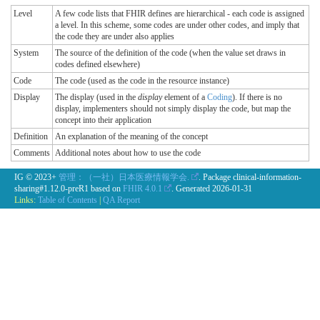
Level
A few code lists that FHIR defines are hierarchical - each code is assigned
a level. In this scheme, some codes are under other codes, and imply that
the code they are under also applies
System
The source of the definition of the code (when the value set draws in
codes defined elsewhere)
Code
The code (used as the code in the resource instance)
Display
The display (used in the
display
element of a
Coding
). If there is no
display, implementers should not simply display the code, but map the
concept into their application
Definition
An explanation of the meaning of the concept
Comments
Additional notes about how to use the code
IG © 2023+
管理：（一社）日本医療情報学会.
. Package clinical-information-
sharing#1.12.0-preR1 based on
FHIR 4.0.1
. Generated
2026-01-31
Links:
Table of Contents
|
QA Report