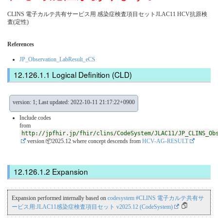
CLINS 電子カルテ共有サービス用 感染症検査項目セットJLAC11 HCV抗原検
査(定性)
References
JP_Observation_LabResult_eCS
Logical Definition (CLD)
version: 1; Last updated: 2022-10-11 21:17:22+0900
Include codes
from
http://jpfhir.jp/fhir/clins/CodeSystem/JLAC11/JP_CLINS_Ob
version 📦2025.12
where concept descends from
HCV-AG-RESULT
Expansion
Expansion performed internally based on
codesystem #CLINS 電子カルテ共有サ
ービス用:JLAC11感染症検査項目セット v2025.12 (CodeSystem)