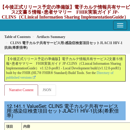
【今後正式リリース予定の準備版】電子カルテ情報共有サービ
ス2文書５情報+患者サマリー FHIR実装ガイド JP-
CLINS（CLinical Information Sharing ImplementationGuide）
v1.12.0-preR1
1.12.0-preR1 - update Japan
Table of Contents
Artifacts Summary
CLINS 電子カルテ共有サービス用:感染症検査項目セットJLAC11 HIV-1
抗体(希釈倍率)
【今後正式リリース予定の準備版】電子カルテ情報共有サービス2文書５情
報+患者サマリー FHIR実装ガイド JP-CLINS（CLinical Information Sharing
ImplementationGuide） v1.12.0-preR1 - Local Development build (v1.12.0-preR1)
built by the FHIR (HL7® FHIR® Standard) Build Tools. See the
Directory of
published versions
Narrative Content
JSON
ValueSet: CLINS 電子カルテ共有サービス
用:感染症検査項目セットJLAC11 HIV-1抗体(希釈倍
率)
項目
内容