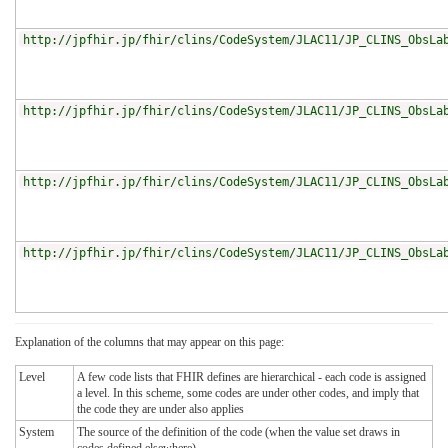
http://jpfhir.jp/fhir/clins/CodeSystem/JLAC11/JP_CLINS_ObsLa
http://jpfhir.jp/fhir/clins/CodeSystem/JLAC11/JP_CLINS_ObsLa
http://jpfhir.jp/fhir/clins/CodeSystem/JLAC11/JP_CLINS_ObsLa
http://jpfhir.jp/fhir/clins/CodeSystem/JLAC11/JP_CLINS_ObsLa
Explanation of the columns that may appear on this page:
Level
A few code lists that FHIR defines are hierarchical - each code is assigned
a level. In this scheme, some codes are under other codes, and imply that
the code they are under also applies
System
The source of the definition of the code (when the value set draws in