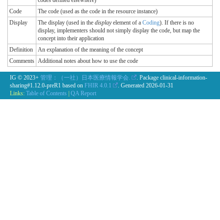
codes defined elsewhere)
Code
The code (used as the code in the resource instance)
Display
The display (used in the
display
element of a
Coding
). If there is no
display, implementers should not simply display the code, but map the
concept into their application
Definition
An explanation of the meaning of the concept
Comments
Additional notes about how to use the code
IG © 2023+
管理：（一社）日本医療情報学会.
. Package clinical-information-
sharing#1.12.0-preR1 based on
FHIR 4.0.1
. Generated
2026-01-31
Links:
Table of Contents
|
QA Report