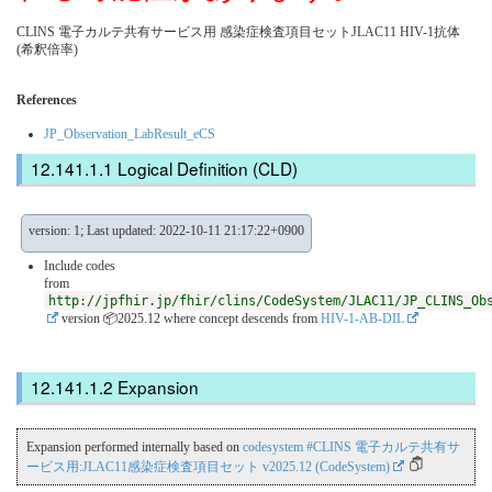
CLINS 電子カルテ共有サービス用 感染症検査項目セットJLAC11 HIV-1抗体
(希釈倍率)
References
JP_Observation_LabResult_eCS
Logical Definition (CLD)
version: 1; Last updated: 2022-10-11 21:17:22+0900
Include codes
from
http://jpfhir.jp/fhir/clins/CodeSystem/JLAC11/JP_CLINS_Ob
version 📦2025.12
where concept descends from
HIV-1-AB-DIL
Expansion
Expansion performed internally based on
codesystem #CLINS 電子カルテ共有サ
ービス用:JLAC11感染症検査項目セット v2025.12 (CodeSystem)