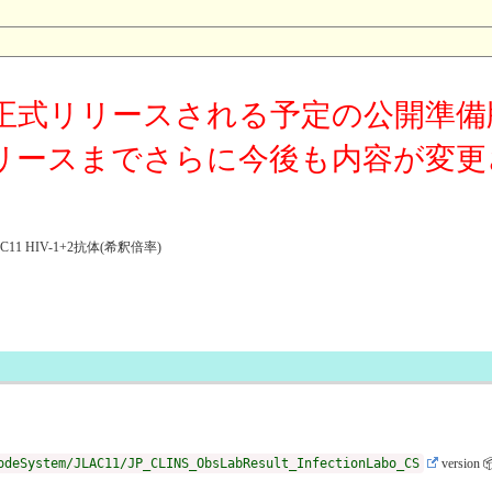
正式リリースされる予定の公開準備
リースまでさらに今後も内容が変更
 HIV-1+2抗体(希釈倍率)
odeSystem/JLAC11/JP_CLINS_ObsLabResult_InfectionLabo_CS
version 