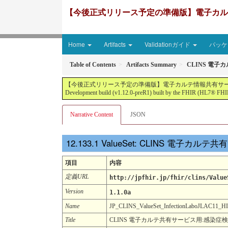
【今後正式リリース予定の準備版】電子カルテ情報共有サ
Home
Artifacts
Validationガイド
パッケー
Table of Contents
Artifacts Summary
CLINS 電子
【今後正式リリース予定の準備版】電子カルテ情報共有サービス2文書５情報+患者サマリ
Development build (v1.12.0-preR1) built by the FHIR (HL7® FHIR
Narrative Content
JSON
ValueSet: CLINS 電子カル
項目
内容
定義URL
http://jpfhir.jp/fhir/clins/Value
Version
1.1.0a
Name
JP_CLINS_ValueSet_InfectionLaboJLAC11
Title
CLINS 電子カルテ共有サービス用:感染症検査項