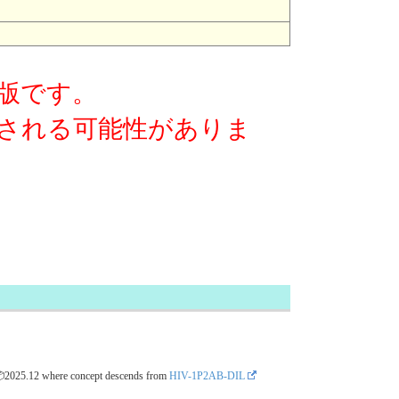
版です。
される可能性がありま
📦2025.12
where concept descends from
HIV-1P2AB-DIL