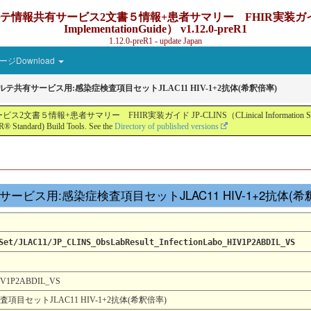
ービス2文書５情報+患者サマリー FHIR実装ガイド JP-CLINS（C
ImplementationGuide） v1.12.0-preR1
1.12.0-preR1 - update Japan
ジDownload
カルテ共有サービス用:感染症検査項目セットJLAC11 HIV-1+2抗体(希釈倍率)
ー FHIR実装ガイド JP-CLINS（CLinical Information Sharing Implemen
® Standard) Build Tools. See the
Directory of published versions
テ共有サービス用:感染症検査項目セットJLAC11 HIV-1+2抗体(
Set/JLAC11/JP_CLINS_ObsLabResult_InfectionLabo_HIV1P2ABDIL_VS
_HIV1P2ABDIL_VS
目セットJLAC11 HIV-1+2抗体(希釈倍率)