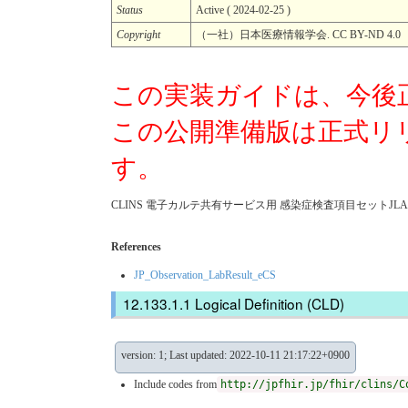
Status
Active ( 2024-02-25 )
Copyright
（一社）日本医療情報学会. CC BY-ND 4.0
この実装ガイドは、今後
この公開準備版は正式リ
す。
CLINS 電子カルテ共有サービス用 感染症検査項目セットJLAC11
References
JP_Observation_LabResult_eCS
Logical Definition (CLD)
version: 1; Last updated: 2022-10-11 21:17:22+0900
Include codes from
http://jpfhir.jp/fhir/clins/C