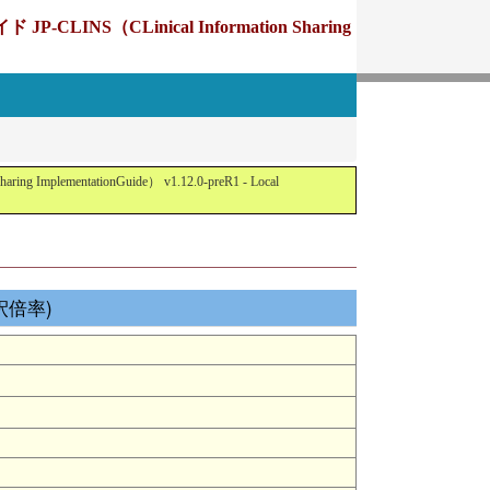
Linical Information Sharing
tationGuide） v1.12.0-preR1 - Local
希釈倍率)