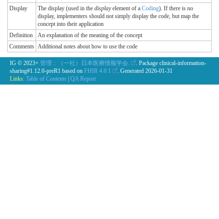
Display
The display (used in the
display
element of a
Coding
). If there is no
display, implementers should not simply display the code, but map the
concept into their application
Definition
An explanation of the meaning of the concept
Comments
Additional notes about how to use the code
IG © 2023+
管理：（一社）日本医療情報学会.
. Package clinical-information-
sharing#1.12.0-preR1 based on
FHIR 4.0.1
. Generated
2026-01-31
Links:
Table of Contents
|
QA Report