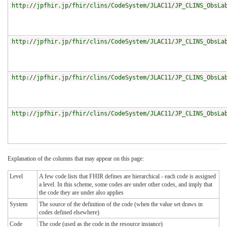
http://jpfhir.jp/fhir/clins/CodeSystem/JLAC11/JP_CLINS_ObsLa
http://jpfhir.jp/fhir/clins/CodeSystem/JLAC11/JP_CLINS_ObsLa
http://jpfhir.jp/fhir/clins/CodeSystem/JLAC11/JP_CLINS_ObsLa
http://jpfhir.jp/fhir/clins/CodeSystem/JLAC11/JP_CLINS_ObsLa
Explanation of the columns that may appear on this page:
Level
A few code lists that FHIR defines are hierarchical - each code is assigned
a level. In this scheme, some codes are under other codes, and imply that
the code they are under also applies
System
The source of the definition of the code (when the value set draws in
codes defined elsewhere)
Code
The code (used as the code in the resource instance)