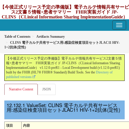
【今後正式リリース予定の準備版】電子カルテ情報共有サービ
ス2文書５情報+患者サマリー FHIR実装ガイド JP-
CLINS（CLinical Information Sharing ImplementationGuide）
v1.12.0-preR1
1.12.0-preR1 - update Japan
Table of Contents
Artifacts Summary
CLINS 電子カルテ共有サービス用:感染症検査項目セットJLAC11 HIV-
1+2抗体(定性)
【今後正式リリース予定の準備版】電子カルテ情報共有サービス2文書５情
報+患者サマリー FHIR実装ガイド JP-CLINS（CLinical Information Sharing
ImplementationGuide） v1.12.0-preR1 - Local Development build (v1.12.0-preR1)
built by the FHIR (HL7® FHIR® Standard) Build Tools. See the
Directory of
published versions
Narrative Content
JSON
ValueSet: CLINS 電子カルテ共有サービス
用:感染症検査項目セットJLAC11 HIV-1+2抗体(定性)
項目
内容