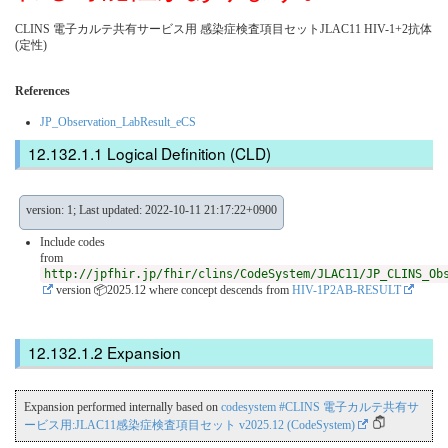
CLINS 電子カルテ共有サービス用 感染症検査項目セットJLAC11 HIV-1+2抗体
(定性)
References
JP_Observation_LabResult_eCS
Logical Definition (CLD)
version: 1; Last updated: 2022-10-11 21:17:22+0900
Include codes
from
http://jpfhir.jp/fhir/clins/CodeSystem/JLAC11/JP_CLINS_Ob
version 📦2025.12
where concept descends from
HIV-1P2AB-RESULT
Expansion
Expansion performed internally based on
codesystem #CLINS 電子カルテ共有サ
ービス用:JLAC11感染症検査項目セット v2025.12 (CodeSystem)