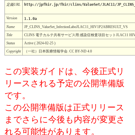
定義URL
http://jpfhir.jp/fhir/clins/ValueSet/JLAC11/JP_CLINS
Version
1.1.0a
Name
JP_CLINS_ValueSet_InfectionLaboJLAC11_HIV1P2ABRESULT_VS
Title
CLINS 電子カルテ共有サービス用:感染症検査項目セットJLAC11 HIV-
Status
Active ( 2024-02-25 )
Copyright
（一社）日本医療情報学会. CC BY-ND 4.0
この実装ガイドは、今後正式リ
リースされる予定の公開準備版
です。
この公開準備版は正式リリース
までさらに今後も内容が変更さ
れる可能性があります。