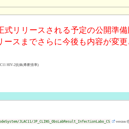
正式リリースされる予定の公開準備
リースまでさらに今後も内容が変更
1 HIV-2抗体(希釈倍率)
odeSystem/JLAC11/JP_CLINS_ObsLabResult_InfectionLabo_CS
version 