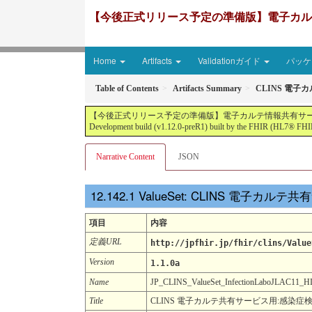
【今後正式リリース予定の準備版】電子カルテ情報共有サ
Home
Artifacts
Validationガイド
パッケー
Table of Contents
Artifacts Summary
CLINS 電子
【今後正式リリース予定の準備版】電子カルテ情報共有サービス2文書５情報+患者サマリ
Development build (v1.12.0-preR1) built by the FHIR (HL7® FHIR
Narrative Content
JSON
ValueSet: CLINS 電子カル
項目
内容
定義URL
http://jpfhir.jp/fhir/clins/Value
Version
1.1.0a
Name
JP_CLINS_ValueSet_InfectionLaboJLAC11
Title
CLINS 電子カルテ共有サービス用:感染症検査