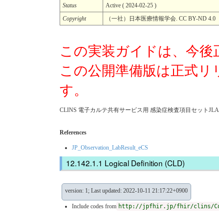
Status
Active ( 2024-02-25 )
Copyright
（一社）日本医療情報学会. CC BY-ND 4.0
この実装ガイドは、今後
この公開準備版は正式リ
す。
CLINS 電子カルテ共有サービス用 感染症検査項目セットJLAC1
References
JP_Observation_LabResult_eCS
Logical Definition (CLD)
version: 1; Last updated: 2022-10-11 21:17:22+0900
Include codes from
http://jpfhir.jp/fhir/clins/C