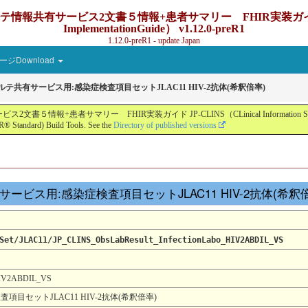
ービス2文書５情報+患者サマリー FHIR実装ガイド JP-CLINS（C
ImplementationGuide） v1.12.0-preR1
1.12.0-preR1 - update Japan
ジDownload
カルテ共有サービス用:感染症検査項目セットJLAC11 HIV-2抗体(希釈倍率)
ー FHIR実装ガイド JP-CLINS（CLinical Information Sharing Implemen
® Standard) Build Tools. See the
Directory of published versions
テ共有サービス用:感染症検査項目セットJLAC11 HIV-2抗体(希釈
Set/JLAC11/JP_CLINS_ObsLabResult_InfectionLabo_HIV2ABDIL_VS
_HIV2ABDIL_VS
項目セットJLAC11 HIV-2抗体(希釈倍率)