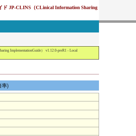
Linical Information Sharing
tationGuide） v1.12.0-preR1 - Local
倍率)