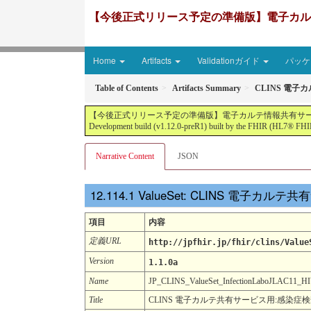
【今後正式リリース予定の準備版】電子カルテ情報共有サ
Home
Artifacts
Validationガイド
パッケー
Table of Contents
Artifacts Summary
CLINS 電子
【今後正式リリース予定の準備版】電子カルテ情報共有サービス2文書５情報+患者サマリ
Development build (v1.12.0-preR1) built by the FHIR (HL7® FHIR
Narrative Content
JSON
ValueSet: CLINS 電子カル
項目
内容
定義URL
http://jpfhir.jp/fhir/clins/Value
Version
1.1.0a
Name
JP_CLINS_ValueSet_InfectionLaboJLAC11
Title
CLINS 電子カルテ共有サービス用:感染症検査項