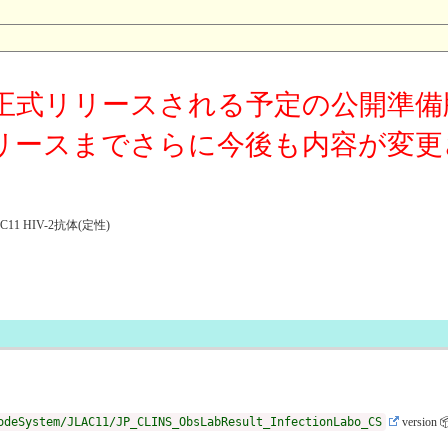
正式リリースされる予定の公開準備
リースまでさらに今後も内容が変更
 HIV-2抗体(定性)
odeSystem/JLAC11/JP_CLINS_ObsLabResult_InfectionLabo_CS
version 