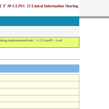
Linical Information Sharing
tationGuide） v1.12.0-preR1 - Local
)