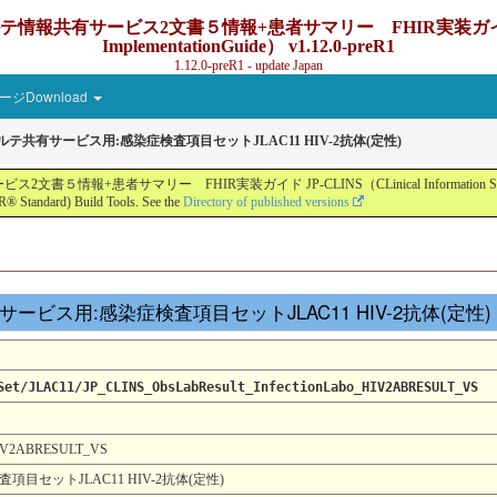
ービス2文書５情報+患者サマリー FHIR実装ガイド JP-CLINS（C
ImplementationGuide） v1.12.0-preR1
1.12.0-preR1 - update Japan
ジDownload
カルテ共有サービス用:感染症検査項目セットJLAC11 HIV-2抗体(定性)
ー FHIR実装ガイド JP-CLINS（CLinical Information Sharing Implemen
® Standard) Build Tools. See the
Directory of published versions
テ共有サービス用:感染症検査項目セットJLAC11 HIV-2抗体(定性
Set/JLAC11/JP_CLINS_ObsLabResult_InfectionLabo_HIV2ABRESULT_VS
_HIV2ABRESULT_VS
目セットJLAC11 HIV-2抗体(定性)