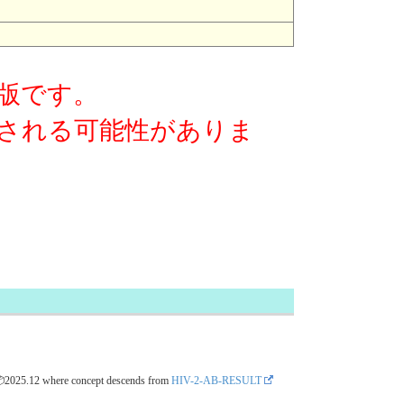
版です。
される可能性がありま
📦2025.12
where concept descends from
HIV-2-AB-RESULT