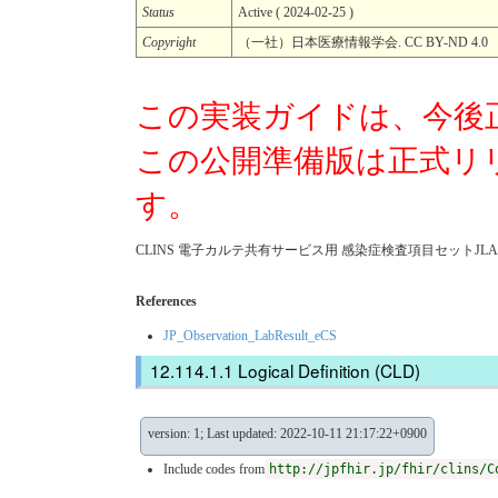
Status
Active ( 2024-02-25 )
Copyright
（一社）日本医療情報学会. CC BY-ND 4.0
この実装ガイドは、今後
この公開準備版は正式リ
す。
CLINS 電子カルテ共有サービス用 感染症検査項目セットJLAC11
References
JP_Observation_LabResult_eCS
Logical Definition (CLD)
version: 1; Last updated: 2022-10-11 21:17:22+0900
Include codes from
http://jpfhir.jp/fhir/clins/C