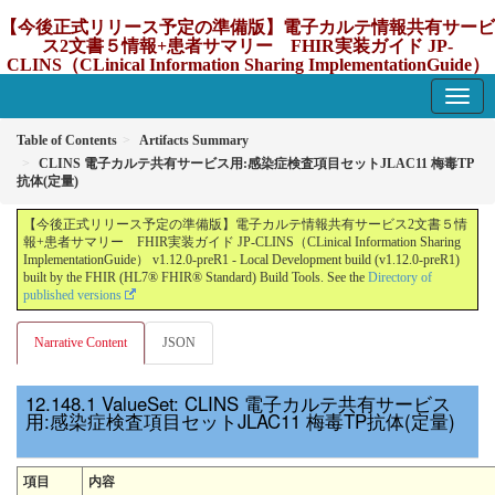
【今後正式リリース予定の準備版】電子カルテ情報共有サービ
ス2文書５情報+患者サマリー FHIR実装ガイド JP-
CLINS（CLinical Information Sharing ImplementationGuide）
v1.12.0-preR1
1.12.0-preR1 - update Japan
Table of Contents
Artifacts Summary
CLINS 電子カルテ共有サービス用:感染症検査項目セットJLAC11 梅毒TP
抗体(定量)
【今後正式リリース予定の準備版】電子カルテ情報共有サービス2文書５情
報+患者サマリー FHIR実装ガイド JP-CLINS（CLinical Information Sharing
ImplementationGuide） v1.12.0-preR1 - Local Development build (v1.12.0-preR1)
built by the FHIR (HL7® FHIR® Standard) Build Tools. See the
Directory of
published versions
Narrative Content
JSON
ValueSet: CLINS 電子カルテ共有サービス
用:感染症検査項目セットJLAC11 梅毒TP抗体(定量)
項目
内容