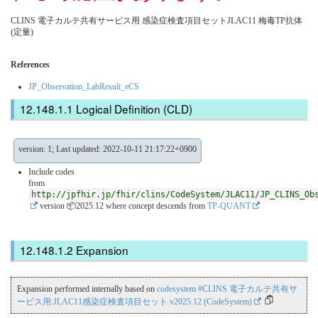
CLINS 電子カルテ共有サービス用 感染症検査項目セットJLAC11 梅毒TP抗体
(定量)
References
JP_Observation_LabResult_eCS
Logical Definition (CLD)
version: 1; Last updated: 2022-10-11 21:17:22+0900
Include codes
from
http://jpfhir.jp/fhir/clins/CodeSystem/JLAC11/JP_CLINS_Ob
version 📦2025.12
where concept descends from
TP-QUANT
Expansion
Expansion performed internally based on
codesystem #CLINS 電子カルテ共有サ
ービス用:JLAC11感染症検査項目セット v2025.12 (CodeSystem)