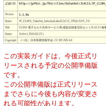
定義URL
http://jpfhir.jp/fhir/clins/ValueSet/JLAC11/JP_CLINS
Version
1.1.0a
Name
JP_CLINS_ValueSet_InfectionLaboJLAC11_TPQUANT_VS
Title
CLINS 電子カルテ共有サービス用:感染症検査項目セットJLAC11 梅毒
Status
Active ( 2024-02-25 )
Copyright
（一社）日本医療情報学会. CC BY-ND 4.0
この実装ガイドは、今後正式リ
リースされる予定の公開準備版
です。
この公開準備版は正式リリース
までさらに今後も内容が変更さ
れる可能性があります。