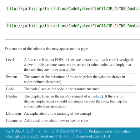
http://jpfhir.jp/fhir/clins/CodeSystem/JLAC11/JP_CLINS_ObsLa
http://jpfhir.jp/fhir/clins/CodeSystem/JLAC11/JP_CLINS_ObsLa
Explanation of the columns that may appear on this page:
Level
A few code lists that FHIR defines are hierarchical - each code is assigned
a level. In this scheme, some codes are under other codes, and imply that
the code they are under also applies
System
The source of the definition of the code (when the value set draws in
codes defined elsewhere)
Code
The code (used as the code in the resource instance)
Display
The display (used in the
display
element of a
Coding
). If there is no
display, implementers should not simply display the code, but map the
concept into their application
Definition
An explanation of the meaning of the concept
Comments
Additional notes about how to use the code
IG © 2023+
管理：（一社）日本医療情報学会.
. Package clinical-information-
sharing#1.12.0-preR1 based on
FHIR 4.0.1
. Generated
2026-01-31