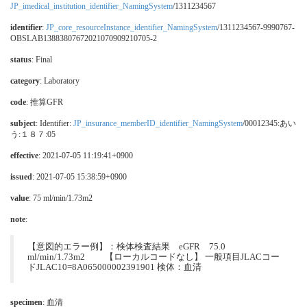
JP_imedical_institution_identifier_NamingSystem
/1311234567
identifier
:
JP_core_resourceInstance_identifier_NamingSystem
/1311234567-9990767-
OBSLAB13883807672021070909210705-2
status
: Final
category
:
Laboratory
code
:
推算GFR
subject
: Identifier:
JP_insurance_memberID_identifier_NamingSystem
/00012345:あい
う:１８７:05
effective
: 2021-07-05 11:19:41+0900
issued
: 2021-07-05 15:38:59+0900
value
: 75 ml/min/1.73m2
note
:
【意図的エラー例】：検体検査結果 eGFR 75.0
ml/min/1.73m2 【ローカルコードなし】 一般項目JLACコー
ドJLAC10=8A065000002391901 検体：血清
specimen
: 血清