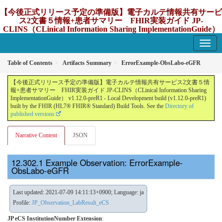
【今後正式リリース予定の準備版】電子カルテ情報共有サービ
ス2文書５情報+患者サマリー FHIR実装ガイド JP-
CLINS（CLinical Information Sharing ImplementationGuide）
v1.12.0-preR1
1.12.0-preR1 - update Japan
Table of Contents
Artifacts Summary
ErrorExample-ObsLabo-eGFR
【今後正式リリース予定の準備版】電子カルテ情報共有サービス2文書５情
報+患者サマリー FHIR実装ガイド JP-CLINS（CLinical Information Sharing
ImplementationGuide） v1.12.0-preR1 - Local Development build (v1.12.0-preR1)
built by the FHIR (HL7® FHIR® Standard) Build Tools. See the
Directory of
published versions
Narrative Content
JSON
Example Observation: ErrorExample-
ObsLabo-eGFR
Last updated: 2021-07-09 14:11:13+0900; Language: ja
Profile:
JP_Observation_LabResult_eCS
JP eCS InstitutionNumber Extension
: