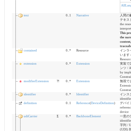
AllLan
text
0..1
Narrative
人間の
テキスト概
the res
interpre
This pro
the nar
content
traceabi
contained
0..*
Resource
インラ
います / C
Resourc
extension
0..*
Extension
実装で
ンツ / Ad
by impl
Constrai
modifierExtension
?!
0..*
Extension
無視で
Extensio
Constrai
identifier
0..*
Identifier
インスタンス
identifie
definition
0..1
Reference
(
DeviceDefinition
)
デバイス
referenc
device
udiCarrier
Σ
0..*
BackboneElement
一意の
ident
字列 / Un
(UDI) B