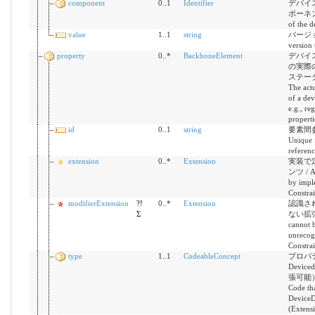
component
0..1
Identifier
デバイ
ポーネント 
of the d
value
1..1
string
バージョ
version 
property
0..*
BackboneElement
デバイ
の実際
ステー
The actu
of a dev
e.g., re
properti
id
0..1
string
要素間参
Unique i
referen
extension
0..*
Extension
実装で
ンツ / Ad
by impl
Constrai
modifierExtension
?!
0..*
Extension
認識さ
Σ
ない拡張機能
cannot b
unrecog
Constrai
type
1..1
CodeableConcept
プロパ
Device
張可能
Code tha
DeviceD
(Extensi