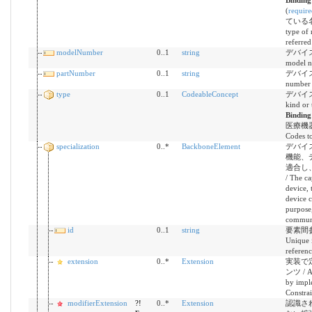
(
require
ている名
type of 
referred
modelNumber
0..1
string
デバイス
model n
partNumber
0..1
string
デバイスの
number 
type
0..1
CodeableConcept
デバイス
kind or 
Bindin
医療機
Codes to
specialization
0..*
BackboneElement
デバイ
機能、
適合し
/ The ca
device, 
device c
purpose,
commun
id
0..1
string
要素間参
Unique i
referen
extension
0..*
Extension
実装で
ンツ / Ad
by impl
Constrai
modifierExtension
?!
0..*
Extension
認識さ