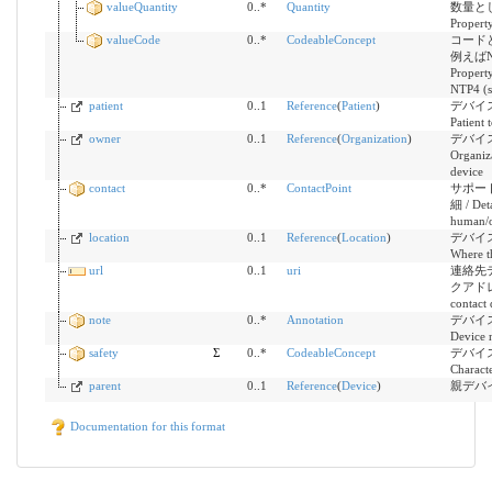
valueQuantity
0..*
Quantity
数量と
Property
valueCode
0..*
CodeableConcept
コード
例えばN
Property
NTP4 (s
patient
0..1
Reference
(
Patient
)
デバイ
Patient 
owner
0..1
Reference
(
Organization
)
デバイ
Organiza
device
contact
0..*
ContactPoint
サポー
細 / Deta
human/o
location
0..1
Reference
(
Location
)
デバイ
Where t
url
0..1
uri
連絡先
クアドレス 
contact 
note
0..*
Annotation
デバイ
Device 
safety
Σ
0..*
CodeableConcept
デバイスの
Characte
parent
0..1
Reference
(
Device
)
親デバイス 
Documentation for this format