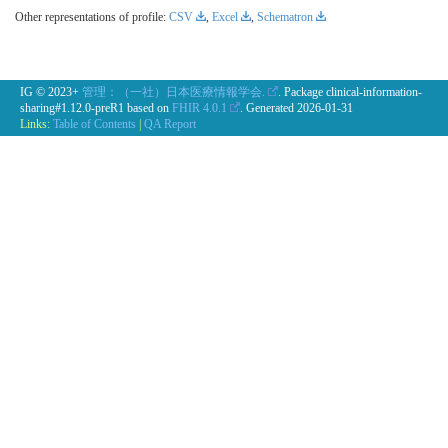
Other representations of profile:
CSV
,
Excel
,
Schematron
IG © 2023+
管理：（一社）日本医療情報学会.
. Package clinical-information-
sharing#1.12.0-preR1 based on
FHIR 4.0.1
. Generated
2026-01-31
Links:
Table of Contents
|
QA Report