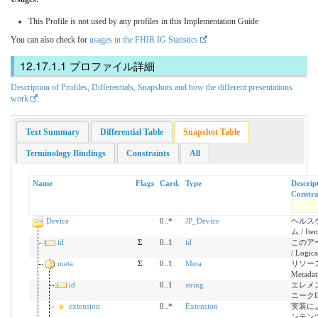
This Profile is not used by any profiles in this Implementation Guide
You can also check for
usages in the FHIR IG Statistics
プロファイル詳細
Description of Profiles, Differentials, Snapshots and how the different presentations
work
.
Text Summary
Differential Table
Snapshot Table
Terminology Bindings
Constraints
All
Name
Flags
Card.
Type
Descrip
Constra
Device
0..*
JP_Device
ヘルス
ム / Item
id
Σ
0..1
id
このア
/ Logical
meta
Σ
0..1
Meta
リソースに
Metadat
id
0..1
string
エレメ
ニークI
extension
0..*
Extension
実装に
ンテン