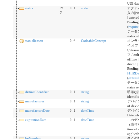
UDI dat
status
?!
0..1
code
アクテ
Σ
入力|わから
| entere
Bindin
(
require
テータス。 
status o
statusReason
0..*
CodeableConcept
オンラ
イ|オ
い|trans
フ / onli
offline 
discon |
Binding
FHIRDev
(
extensi
テータス理由
status r
distinctIdentifier
0..1
string
明確な識別
identifi
manufacturer
0..1
string
デバイス
of devi
manufactureDate
0..1
dateTime
デバイ
Date wh
expirationDate
0..1
dateTime
このデ
（該当する
time of 
applicab
lotNumber
0..1
string
多くの製造 