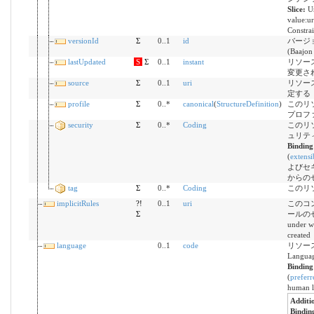
Slice:
U
value:ur
Constrai
versionId
Σ
0..1
id
バージョン
(Baajon 
lastUpdated
S
Σ
0..1
instant
リソー
変更さ
source
Σ
0..1
uri
リソー
定する
profile
Σ
0..*
canonical
(
StructureDefinition
)
このリ
プロフ
security
Σ
0..*
Coding
このリ
ュリテ
Bindin
(
extensi
よびセ
からの
tag
Σ
0..*
Coding
このリ
implicitRules
?!
0..1
uri
このコ
Σ
ールのセット
under wh
created
language
0..1
code
リソー
Languag
Bindin
(
preferr
human l
Additi
Bindin