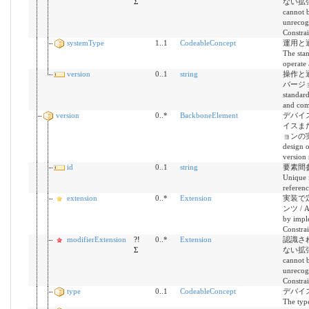
Σ
ない拡張機能
cannot b
unrecog
Constrai
systemType
1..1
CodeableConcept
運用と
The stan
operate
version
0..1
string
操作と
バージョン 
standard
and com
version
0..*
BackboneElement
デバイ
イスま
ョンの実際
design o
version 
id
0..1
string
要素間参
Unique i
referen
extension
0..*
Extension
実装で
ンツ / Ad
by impl
Constrai
modifierExtension
?!
0..*
Extension
認識さ
Σ
ない拡張機能
cannot b
unrecog
Constrai
type
0..1
CodeableConcept
デバイ
The type