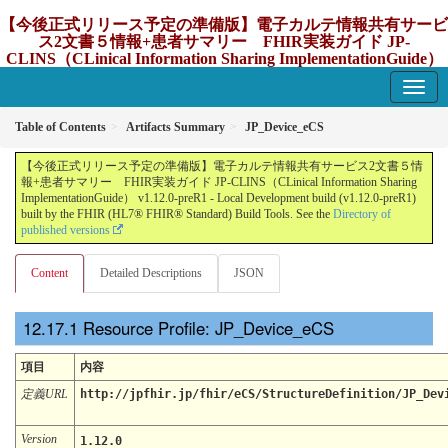
【今後正式リリース予定の準備版】電子カルテ情報共有サービ
ス2文書５情報+患者サマリー FHIR実装ガイド JP-
CLINS（CLinical Information Sharing ImplementationGuide）
v1.12.0-preR1
1.12.0-preR1 - update Japan
Table of Contents
Artifacts Summary
JP_Device_eCS
【今後正式リリース予定の準備版】電子カルテ情報共有サービス2文書５情
報+患者サマリー FHIR実装ガイド JP-CLINS（CLinical Information Sharing
ImplementationGuide） v1.12.0-preR1 - Local Development build (v1.12.0-preR1)
built by the FHIR (HL7® FHIR® Standard) Build Tools. See the
Directory of
published versions
Content
Detailed Descriptions
JSON
Resource Profile: JP_Device_eCS
項目
内容
定義URL
http://jpfhir.jp/fhir/eCS/StructureDefinition/JP_Dev
Version
1.12.0