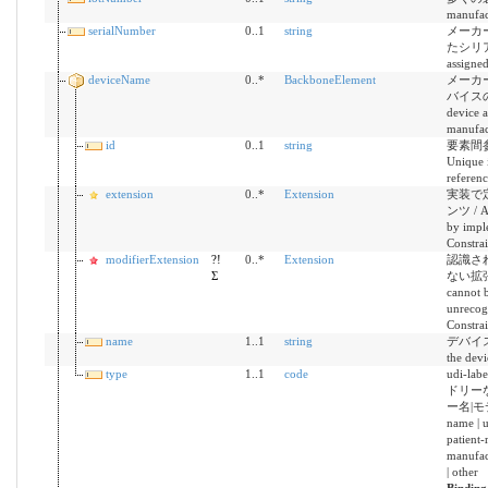
manufac
serialNumber
0..1
string
メーカ
たシリアル
assigne
deviceName
0..*
BackboneElement
メーカ
バイスの名前
device a
manufac
id
0..1
string
要素間参
Unique i
referen
extension
0..*
Extension
実装で
ンツ / Ad
by impl
Constrai
modifierExtension
?!
0..*
Extension
認識さ
Σ
ない拡張機能
cannot b
unrecog
Constrai
name
1..1
string
デバイスの
the devi
type
1..1
code
udi-l
ドリー
ー名|モデル
name | u
patient-
manufac
| other
Bindin