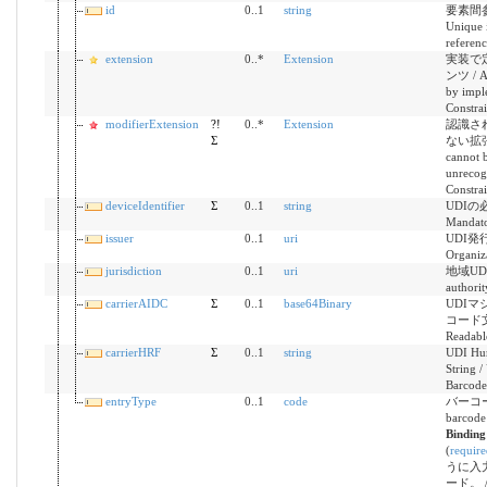
id
0..1
string
要素間参
Unique i
referen
extension
0..*
Extension
実装で
ンツ / Ad
by impl
Constrai
modifierExtension
?!
0..*
Extension
認識さ
Σ
ない拡張機能
cannot b
unrecog
Constrai
deviceIdentifier
Σ
0..1
string
UDIの
Mandato
issuer
0..1
uri
UDI発行組
Organiz
jurisdiction
0..1
uri
地域UDI当
authorit
carrierAIDC
Σ
0..1
base64Binary
UDI
コード文字
Readabl
carrierHRF
Σ
0..1
string
UDI Hu
String 
Barcode
entryType
0..1
code
バーコード
barcode 
Bindin
(
require
うに入
ード。 / C