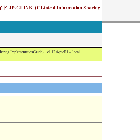
Linical Information Sharing
tationGuide） v1.12.0-preR1 - Local