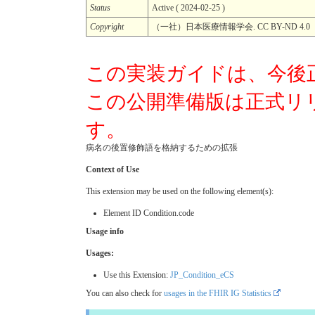
Status
Active ( 2024-02-25 )
Copyright
（一社）日本医療情報学会. CC BY-ND 4
この実装ガイドは、今後
この公開準備版は正式リ
す。
病名の後置修飾語を格納するための拡張
Context of Use
This extension may be used on the following element(s):
Element ID Condition.code
Usage info
Usages:
Use this Extension:
JP_Condition_eCS
You can also check for
usages in the FHIR IG Statistics