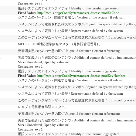
Constraints:
ext-1
用語システムのアイデンティティ / Identity of the terminology system
Fixed Value:
http://medis.or.jp/CodeSystem/master-disease-modExCode
システムのバージョン - 関連する場合 / Version of the system - if relevant
システムによって定義された構文のシンボル / Symbol in syntax defined by the sy
システムによって定義された表現 / Representation defined by the system
このコーディングがユーザーによって直接選択された場合 / If this coding was chosen di
MEDIS ICD10対応標準病名マスター(修飾語管理番号) 。
要素間参照のための一意のID / Unique id for inter-element referencing
n
実装で定義された追加のコンテンツ / Additional content defined by implementati
Slice:
Unordered, Open by value:url
Constraints:
ext-1
用語システムのアイデンティティ / Identity of the terminology system
Fixed Value:
http://medis.or.jp/CodeSystem/master-disease-modKeyNumber
システムのバージョン - 関連する場合 / Version of the system - if relevant
システムによって定義された構文のシンボル / Symbol in syntax defined by the sy
システムによって定義された表現 / Representation defined by the system
このコーディングがユーザーによって直接選択された場合 / If this coding was chosen di
レセプト電算用修飾語マスター。
要素間参照のための一意のID / Unique id for inter-element referencing
n
実装で定義された追加のコンテンツ / Additional content defined by implementati
Slice:
Unordered, Open by value:url
Constraints:
ext-1
用語システムのアイデンティティ / Identity of the terminology system