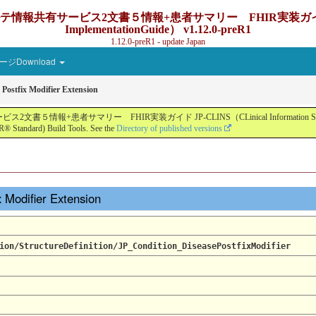
ービス2文書５情報+患者サマリー FHIR実装ガイド JP-CLINS（C
ImplementationGuide） v1.12.0-preR1
1.12.0-preR1 - update Japan
ジDownload
 Postfix Modifier Extension
ー FHIR実装ガイド JP-CLINS（CLinical Information Sharing Implemen
® Standard) Build Tools. See the
Directory of published versions
x Modifier Extension
ion/StructureDefinition/JP_Condition_DiseasePostfixModifier