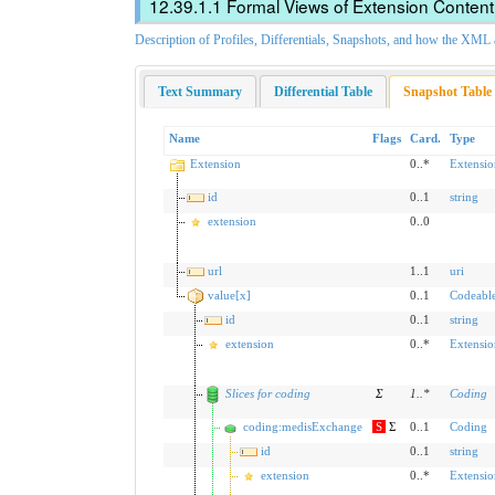
Formal Views of Extension Content
Description of Profiles, Differentials, Snapshots, and how the XM
Text Summary
Differential Table
Snapshot Table
Name
Flags
Card.
Type
Extension
0..*
Extensio
id
0..1
string
extension
0..0
url
1..1
uri
value[x]
0..1
Codeabl
id
0..1
string
extension
0..*
Extensio
Slices for coding
Σ
1
..
*
Coding
coding:medisExchange
S
Σ
0..1
Coding
id
0..1
string
extension
0..*
Extensio