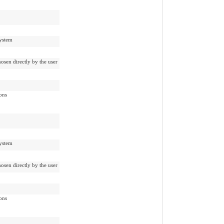
stem
rectly by the user
ons
stem
rectly by the user
ons