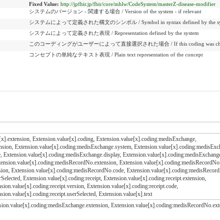
Fixed Value:
http://jpfhir.jp/fhir/core/mhlw/CodeSystem/masterZ-disease-modifier
システムのバージョン - 関連する場合 / Version of the system - if relevant
システムによって定義された構文のシンボル / Symbol in syntax defined by the sy
システムによって定義された表現 / Representation defined by the system
このコーディングがユーザーによって直接選択された場合 / If this coding was chosen di
コンセプトの単純なテキスト表現 / Plain text representation of the concept
[x].extension, Extension.value[x].coding, Extension.value[x].coding:medisExchange,
nsion, Extension.value[x].coding:medisExchange.system, Extension.value[x].coding:medisExc
, Extension.value[x].coding:medisExchange.display, Extension.value[x].coding:medisExchange
tension.value[x].coding:medisRecordNo.extension, Extension.value[x].coding:medisRecordNo
ion, Extension.value[x].coding:medisRecordNo.code, Extension.value[x].coding:medisRecord
lected, Extension.value[x].coding:receipt, Extension.value[x].coding:receipt.extension,
sion.value[x].coding:receipt.version, Extension.value[x].coding:receipt.code,
nsion.value[x].coding:receipt.userSelected, Extension.value[x].text
nsion.value[x].coding:medisExchange.extension, Extension.value[x].coding:medisRecordNo.ext