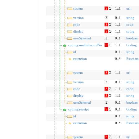
system
S
Σ
1..1
uri
version
Σ
0..1
string
code
S
Σ
1..1
code
display
S
Σ
1..1
string
userSelected
Σ
0..1
boolean
coding:medisRecordNo
S
Σ
1..1
Coding
id
0..1
string
extension
0..*
Extensio
system
S
Σ
1..1
uri
version
Σ
0..1
string
code
S
Σ
1..1
code
display
S
Σ
1..1
string
userSelected
Σ
0..1
boolean
coding:receipt
S
Σ
0..1
Coding
id
0..1
string
extension
0..*
Extensio
system
S
Σ
1..1
uri