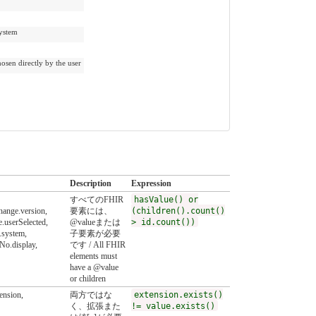
stem
rectly by the user
Description
Expression
すべてのFHIR
hasValue() or
hange.version,
要素には、
(children().count()
.userSelected,
@valueまたは
> id.count())
.system,
子要素が必要
No.display,
です / All FHIR
elements must
have a @value
or children
ension,
両方ではな
extension.exists()
く、拡張また
!= value.exists()