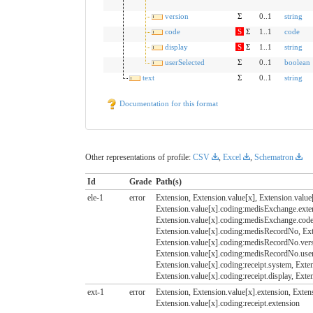
version
Σ
0..1
string
code
S
Σ
1..1
code
display
S
Σ
1..1
string
userSelected
Σ
0..1
boolean
text
Σ
0..1
string
Documentation for this format
Other representations of profile:
CSV
,
Excel
,
Schematron
Id
Grade
Path(s)
ele-1
error
Extension, Extension.value[x], Extension.value
Extension.value[x].coding:medisExchange.exte
Extension.value[x].coding:medisExchange.code
Extension.value[x].coding:medisRecordNo, Ex
Extension.value[x].coding:medisRecordNo.vers
Extension.value[x].coding:medisRecordNo.userSe
Extension.value[x].coding:receipt.system, Exten
Extension.value[x].coding:receipt.display, Exte
ext-1
error
Extension, Extension.value[x].extension, Exte
Extension.value[x].coding:receipt.extension