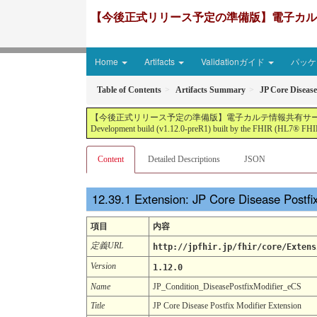
【今後正式リリース予定の準備版】電子カルテ情報共有サ
Home
Artifacts
Validationガイド
パッケー
Table of Contents
Artifacts Summary
JP Core Disease
【今後正式リリース予定の準備版】電子カルテ情報共有サービス2文書５情報+患者サマリ
Development build (v1.12.0-preR1) built by the FHIR (HL7® FHIR
Content
Detailed Descriptions
JSON
Extension: JP Core Disease Postfi
項目
内容
定義URL
http://jpfhir.jp/fhir/core/Extens
Version
1.12.0
Name
JP_Condition_DiseasePostfixModifier_eCS
Title
JP Core Disease Postfix Modifier Extension