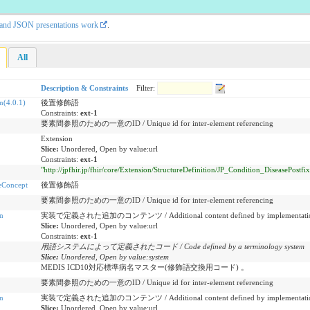
L and JSON presentations work
.
All
Description & Constraints
Filter:
n(4.0.1)
後置修飾語
Constraints:
ext-1
要素間参照のための一意のID / Unique id for inter-element referencing
Extension
Slice:
Unordered, Open by value:url
Constraints:
ext-1
"http://jpfhir.jp/fhir/core/Extension/StructureDefinition/JP_Condition_DiseasePostfi
eConcept
後置修飾語
要素間参照のための一意のID / Unique id for inter-element referencing
n
実装で定義された追加のコンテンツ / Additional content defined by implementati
Slice:
Unordered, Open by value:url
Constraints:
ext-1
用語システムによって定義されたコード / Code defined by a terminology system
Slice:
Unordered, Open by value:system
MEDIS ICD10対応標準病名マスター(修飾語交換用コード) 。
要素間参照のための一意のID / Unique id for inter-element referencing
n
実装で定義された追加のコンテンツ / Additional content defined by implementati
Slice:
Unordered, Open by value:url