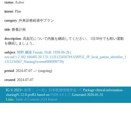
status
: Active
intent
: Plan
category
:
外来診療経過中プラン
title
: 療養計画
description
: 高血圧について内服を継続してください。 1日30分でも軽い運動
を継続しましょう。
subject
:
間野 爛漫 Female, DoB: 1930-06-28 (
urn:oid:1.2.392.100495.20.3.51.11311234567#SAMPLE_JP_local_patient_identifier_1
1311234567_NamingSystem#000999739)
period
: 2024-07-07 --> (ongoing)
created
: 2024-07-07
IG © 2023+
管理：（一社）日本医療情報学会.
. Package clinical-information-
sharing#1.12.0-preR1 based on
FHIR 4.0.1
. Generated
2026-01-31
Links:
Table of Contents
|
QA Report