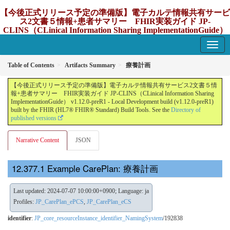
【今後正式リリース予定の準備版】電子カルテ情報共有サービ
ス2文書５情報+患者サマリー FHIR実装ガイド JP-
CLINS（CLinical Information Sharing ImplementationGuide）
v1.12.0-preR1
1.12.0-preR1 - update Japan
Table of Contents
Artifacts Summary
療養計画
【今後正式リリース予定の準備版】電子カルテ情報共有サービス2文書５情
報+患者サマリー FHIR実装ガイド JP-CLINS（CLinical Information Sharing
ImplementationGuide） v1.12.0-preR1 - Local Development build (v1.12.0-preR1)
built by the FHIR (HL7® FHIR® Standard) Build Tools. See the
Directory of
published versions
Narrative Content
JSON
Example CarePlan: 療養計画
Last updated: 2024-07-07 10:00:00+0900; Language: ja
Profiles:
JP_CarePlan_ePCS
,
JP_CarePlan_eCS
identifier
:
JP_core_resourceInstance_identifier_NamingSystem
/192838